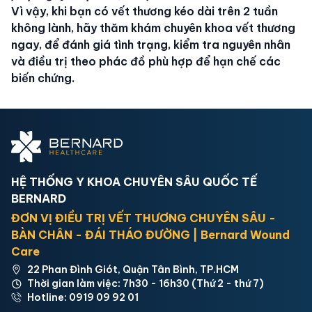
Vì vậy, khi bạn có vết thương kéo dài trên 2 tuần
không lành, hãy thăm khám chuyên khoa vết thương
ngay, để đánh giá tình trạng, kiểm tra nguyên nhân
và điều trị theo phác đồ phù hợp để hạn chế các
biến chứng.
HỆ THỐNG Y KHOA CHUYÊN SÂU QUỐC TẾ
BERNARD
ĐƠN VỊ ĐIỀU TRỊ VẾT THƯƠNG CHUYÊN SÂU -
BÀN CHÂN - ĐÁI THÁO ĐƯỜNG | Bernard Wound
Care
22 Phan Đình Giót, Quận Tân Bình, TP.HCM
Thời gian làm việc: 7h30 - 16h30 (Thứ 2 - thứ 7)
Hotline: 0919 09 92 01